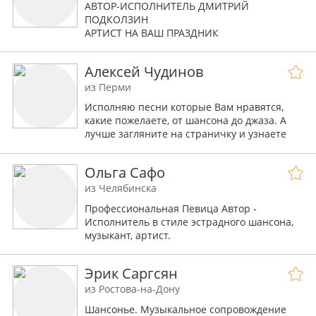
АВТОР-ИСПОЛНИТЕЛЬ ДМИТРИЙ
ПОДКОЛЗИН
АРТИСТ НА ВАШ ПРАЗДНИК
Романтический, искренний, неповторимый,
Алексей Чудинов
Уральский самородок…
из Перми
Исполняю песни которые Вам нравятся,
какие пожелаете, от шансона до джаза. А
лучше загляните на страничку и узнаете
подробнее. До скорых встречь!
Ольга Сафо
из Челябинска
Профессиональная Певица Автор -
Исполнитель в стиле эстрадного шансона,
музыкант, артист.
В репертуаре: авторские произведения, в
соавторстве с Ларисой Рубальской.
Эрик Саргсян
из Ростова-на-Дону
Шансонье. Музыкальное сопровождение