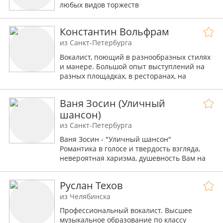
любых видов торжеств
Константин Вольфрам
из Санкт-Петербурга
Вокалист, поющий в разнообразных стилях
и манере. Большой опыт выступлений на
разных площадках, в ресторанах, на
банкетах и в разнообразных тематических
программах.
Ваня Зосин (Уличный
шансон)
из Санкт-Петербурга
Ваня Зосин - "Уличный шансон"
Романтика в голосе и твердость взгляда,
невероятная харизма, душевность Вам на
празднике обеспечена. Плюс.
Оригинальный репертуар и артистичная
Руслан Техов
подача!
из Челябинска
Профессиональный вокалист. Высшее
музыкальное образование по классу